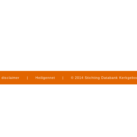
disclaimer
|
Heiligennet
|
© 2014 Stichting Databank Kerkgeb
in Limburg
|
produced by
www.mediamens.nl