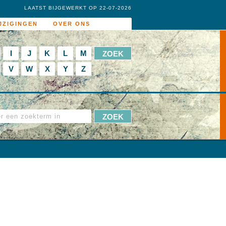
LAATST BIJGEWERKT OP 22-07-2026
JZIGINGEN
OVER ONS
I
J
K
L
M
V
W
X
Y
Z