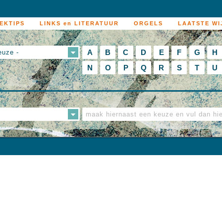
EKTIPS
LINKS en LITERATUUR
ORGELS
LAATSTE WI
A
B
C
D
E
F
G
H
euze -
N
O
P
Q
R
S
T
U