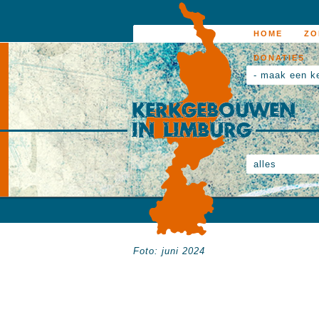
HOME
ZO
DONATIES
- maak een k
alles
Foto: juni 2024