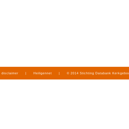
disclaimer
|
Heiligennet
|
© 2014 Stichting Databank Kerkgeb
in Limburg
|
produced by
www.mediamens.nl