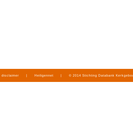
disclaimer
|
Heiligennet
|
© 2014 Stichting Databank Kerkgeb
in Limburg
|
produced by
www.mediamens.nl