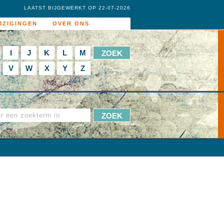
LAATST BIJGEWERKT OP 22-07-2026
JZIGINGEN
OVER ONS
I
J
K
L
M
V
W
X
Y
Z