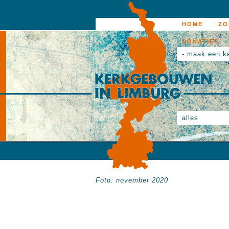
HOME
ZO
DONATIES
- maak een k
alles
Foto: november 2020