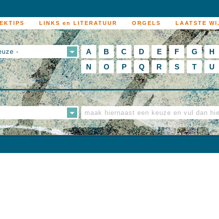
EKTIPS
LINKS en LITERATUUR
ORGELS
LAATSTE WI
A
B
C
D
E
F
G
H
euze -
N
O
P
Q
R
S
T
U