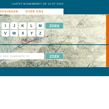
LAATST BIJGEWERKT OP 22-07-2026
JZIGINGEN
OVER ONS
I
J
K
L
M
V
W
X
Y
Z