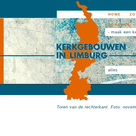
HOME
ZO
DONATIES
- maak een k
alles
Toren van de rechterkant. Foto: nove