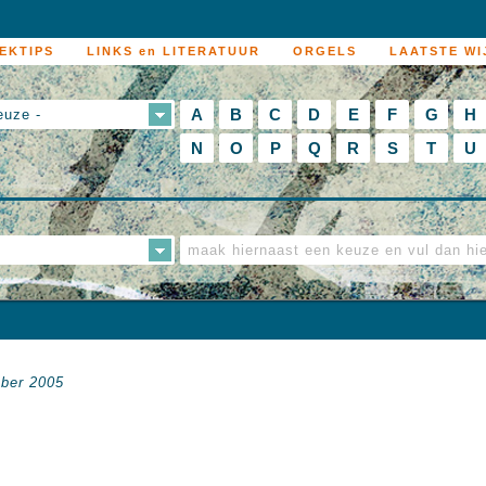
EKTIPS
LINKS en LITERATUUR
ORGELS
LAATSTE WI
A
B
C
D
E
F
G
H
euze -
N
O
P
Q
R
S
T
U
mber 2005