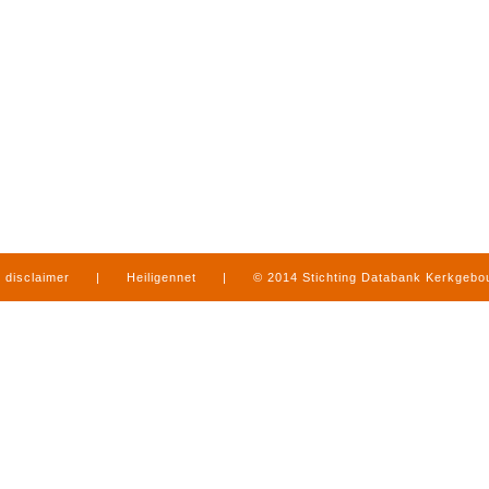
disclaimer
|
Heiligennet
|
© 2014 Stichting Databank Kerkgeb
in Limburg
|
produced by
www.mediamens.nl