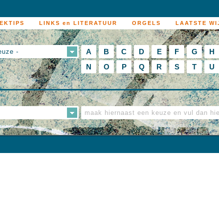
EKTIPS
LINKS en LITERATUUR
ORGELS
LAATSTE WI
A
B
C
D
E
F
G
H
euze -
N
O
P
Q
R
S
T
U