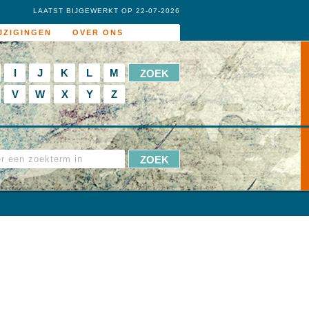
LAATST BIJGEWERKT OP 22-07-2026
JZIGINGEN
OVER ONS
I
J
K
L
M
V
W
X
Y
Z