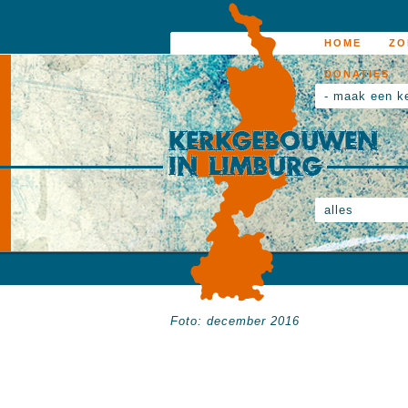
HOME
ZO
DONATIES
- maak een k
alles
Foto: december 2016