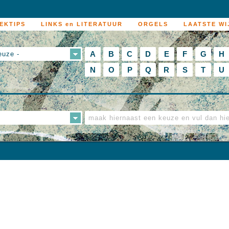
EKTIPS
LINKS en LITERATUUR
ORGELS
LAATSTE WI
A
B
C
D
E
F
G
H
euze -
N
O
P
Q
R
S
T
U