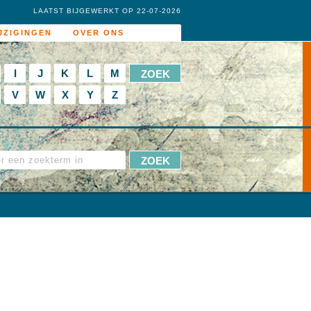
LAATST BIJGEWERKT OP 22-07-2026
JZIGINGEN
OVER ONS
I
J
K
L
M
V
W
X
Y
Z