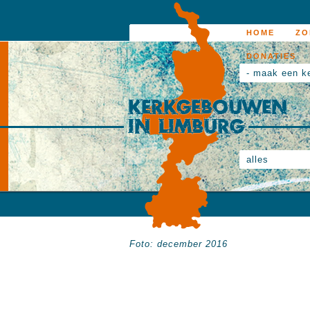
HOME
ZO
DONATIES
- maak een k
alles
Foto: december 2016