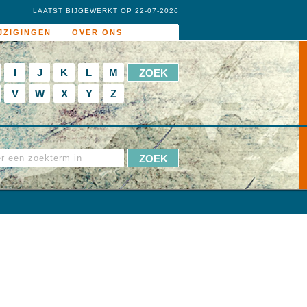
LAATST BIJGEWERKT OP 22-07-2026
JZIGINGEN
OVER ONS
I
J
K
L
M
V
W
X
Y
Z