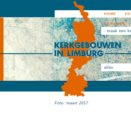
HOME
ZO
DONATIES
- maak een k
alles
Foto: maart 2017