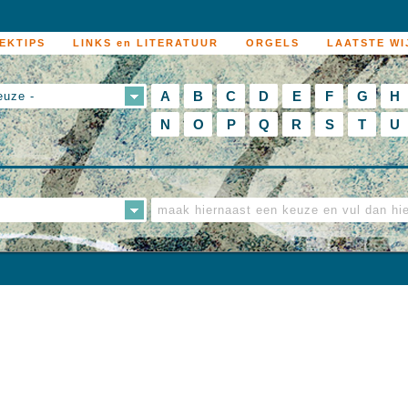
EKTIPS
LINKS en LITERATUUR
ORGELS
LAATSTE WI
A
B
C
D
E
F
G
H
euze -
N
O
P
Q
R
S
T
U