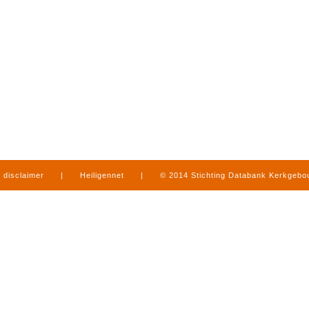
disclaimer
|
Heiligennet
|
© 2014 Stichting Databank Kerkgeb
in Limburg
|
produced by
www.mediamens.nl