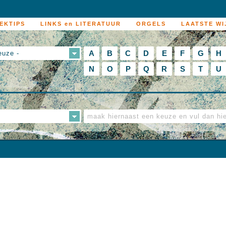
EKTIPS
LINKS en LITERATUUR
ORGELS
LAATSTE WI
A
B
C
D
E
F
G
H
euze -
N
O
P
Q
R
S
T
U