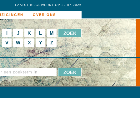
LAATST BIJGEWERKT OP 22-07-2026
JZIGINGEN
OVER ONS
I
J
K
L
M
V
W
X
Y
Z