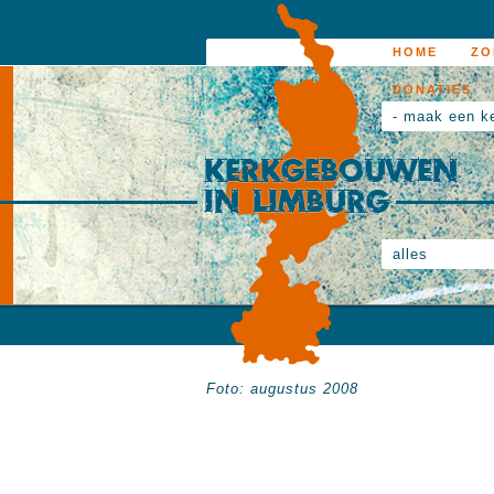
HOME
ZO
DONATIES
- maak een k
alles
Foto: augustus 2008