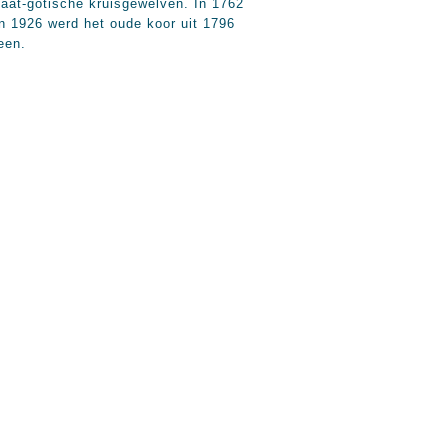
laat-gotische kruisgewelven. In 1762
In 1926 werd het oude koor uit 1796
een.