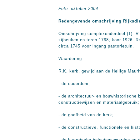
Foto: oktober 2004
Redengevende omschrijving Rijksdi
Omschrijving complexonderdeel (1). R.
zijbeuken en toren 1768; koor 1926. 
circa 1745 voor ingang pastorietuin.
Waardering
R.K. kerk, gewijd aan de Heilige Maur
- de ouderdom;
- de architectuur- en bouwhistorische 
constructiewijzen en materiaalgebruik;
- de gaafheid van de kerk;
- de constructieve, functionele en his
- de historische belevingswaarden en 