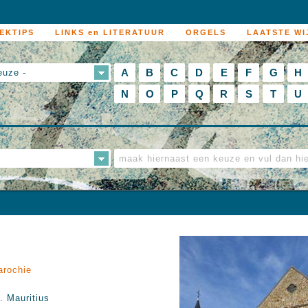
EKTIPS
LINKS en LITERATUUR
ORGELS
LAATSTE WI
A
B
C
D
E
F
G
H
euze -
N
O
P
Q
R
S
T
U
arochie
. Mauritius