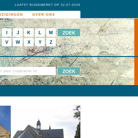
LAATST BIJGEWERKT OP 22-07-2026
JZIGINGEN
OVER ONS
I
J
K
L
M
V
W
X
Y
Z