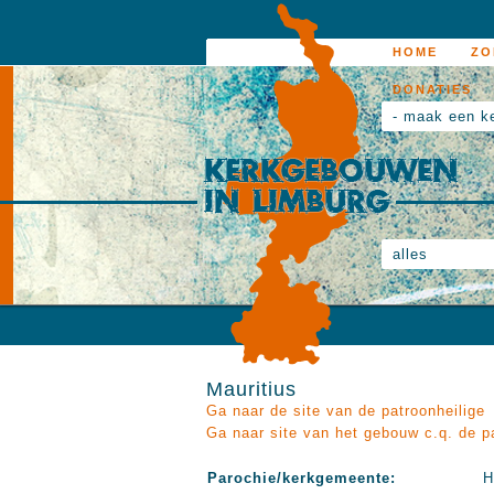
HOME
ZO
DONATIES
- maak een k
alles
Mauritius
Ga naar de site van de patroonheilige
Ga naar site van het gebouw c.q. de p
Parochie/kerkgemeente:
H