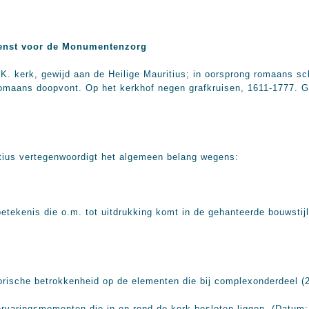
enst voor de Monumentenzorg
K. kerk, gewijd aan de Heilige Mauritius; in oorsprong romaans sc
Romaans doopvont. Op het kerkhof negen grafkruisen, 1611-1777. G
itius vertegenwoordigt het algemeen belang wegens:
betekenis die o.m. tot uitdrukking komt in de gehanteerde bouwstij
torische betrokkenheid op de elementen die bij complexonderdeel (
ervaringsmomenten die in en rond de kerk besloten liggen. (Datum: