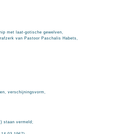
hip met laat-gotische gewelven,
rafzerk van Pastoor Paschalis Habets,
len, verschijningsvorm,
2) staan vermeld;
 14-03-1967).