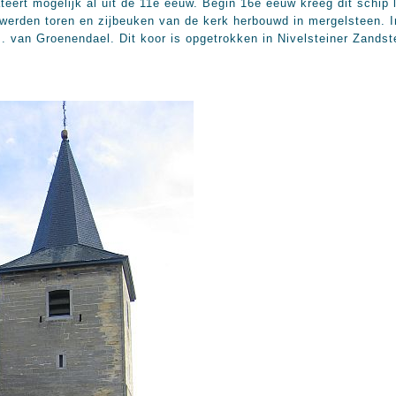
eert mogelijk al uit de 11e eeuw. Begin 16e eeuw kreeg dit schip 
8 werden toren en zijbeuken van de kerk herbouwd in mergelsteen. 
J. van Groenendael. Dit koor is opgetrokken in Nivelsteiner Zandst