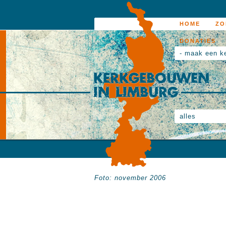
HOME
ZO
DONATIES
- maak een k
alles
Foto: november 2006