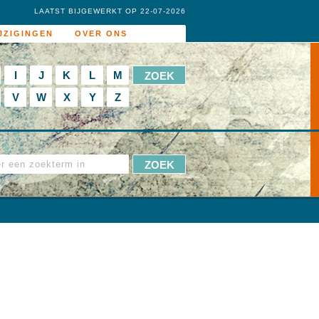
LAATST BIJGEWERKT OP 22-07-2026
JZIGINGEN
OVER ONS
I
J
K
L
M
V
W
X
Y
Z