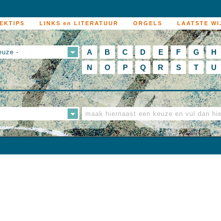
EKTIPS
LINKS en LITERATUUR
ORGELS
LAATSTE WI
A
B
C
D
E
F
G
H
euze -
N
O
P
Q
R
S
T
U