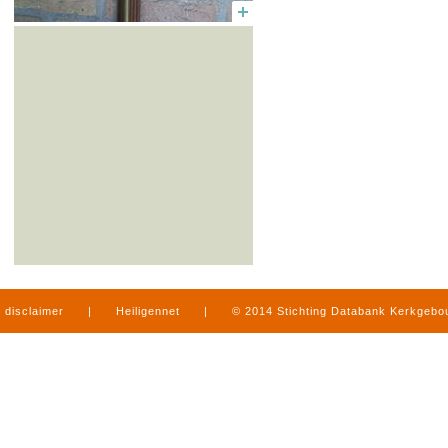
disclaimer
|
Heiligennet
|
© 2014 Stichting Databank Kerkgeb
in Limburg
|
produced by
www.mediamens.nl