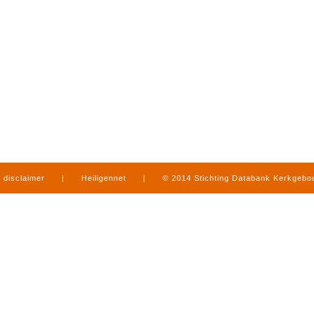
disclaimer
|
Heiligennet
|
© 2014 Stichting Databank Kerkgeb
in Limburg
|
produced by
www.mediamens.nl