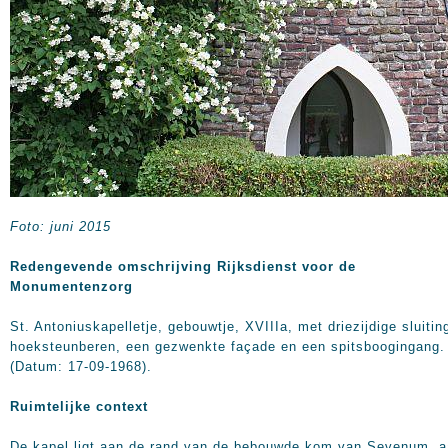
Foto: juni 2015
Redengevende omschrijving Rijksdienst voor de
Monumentenzorg
St. Antoniuskapelletje, gebouwtje, XVIIIa, met driezijdige sluitin
hoeksteunberen, een gezwenkte façade en een spitsboogingang.
(Datum: 17-09-1968).
Ruimtelijke context
De kapel ligt aan de rand van de bebouwde kom van Sevenum, 