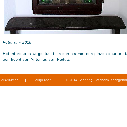
Foto: juni 2015
Het interieur is witgestuukt. In een nis met een glazen deurtje st
een beeld van Antonius van Padua.
disclaimer
|
Heiligennet
|
© 2014 Stichting Databank Kerkgeb
in Limburg
|
produced by
www.mediamens.nl