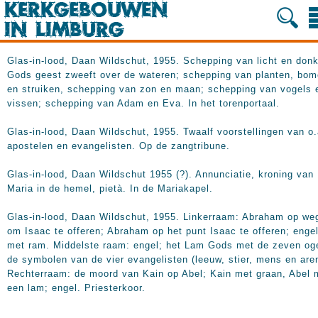
Glas-in-lood, Daan Wildschut, 1955. Schepping van licht en don
Gods geest zweeft over de wateren; schepping van planten, bo
en struiken, schepping van zon en maan; schepping van vogels 
vissen; schepping van Adam en Eva. In het torenportaal.
Glas-in-lood, Daan Wildschut, 1955. Twaalf voorstellingen van o.
apostelen en evangelisten. Op de zangtribune.
Glas-in-lood, Daan Wildschut 1955 (?). Annunciatie, kroning van
Maria in de hemel, pietà. In de Mariakapel.
Glas-in-lood, Daan Wildschut, 1955. Linkerraam: Abraham op we
om Isaac te offeren; Abraham op het punt Isaac te offeren; enge
met ram. Middelste raam: engel; het Lam Gods met de zeven og
de symbolen van de vier evangelisten (leeuw, stier, mens en are
Rechterraam: de moord van Kain op Abel; Kain met graan, Abel 
een lam; engel. Priesterkoor.