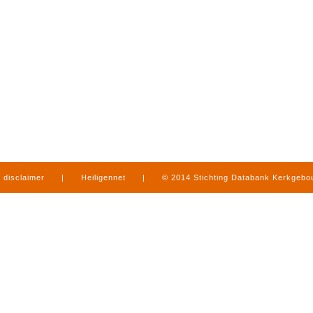
disclaimer
|
Heiligennet
|
© 2014 Stichting Databank Kerkgeb
in Limburg
|
produced by
www.mediamens.nl