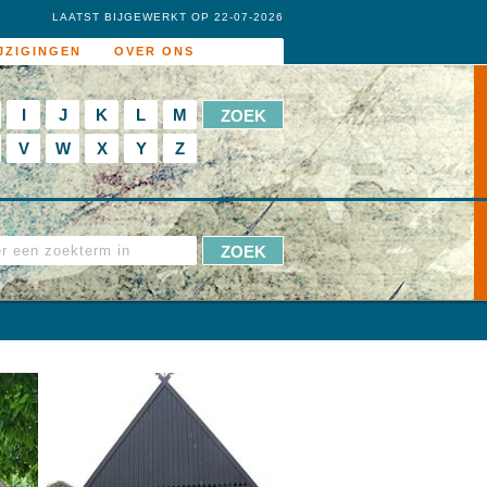
LAATST BIJGEWERKT OP 22-07-2026
JZIGINGEN
OVER ONS
I
J
K
L
M
V
W
X
Y
Z