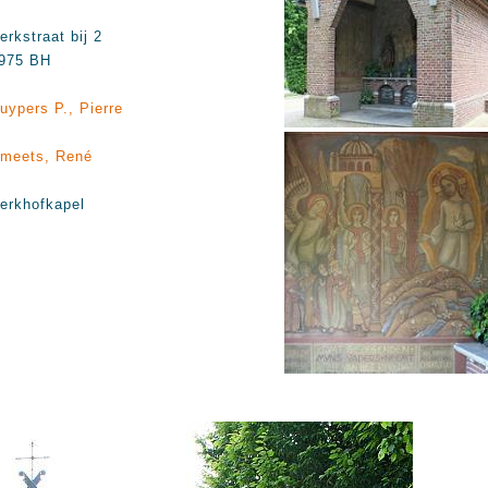
erkstraat bij 2
975 BH
uypers P., Pierre
meets, René
erkhofkapel