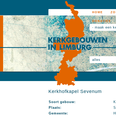
HOME
ZO
DONATIES
- maak een k
alles
Kerkhofkapel Sevenum
Soort gebouw:
K
Plaats:
S
Gemeente:
H