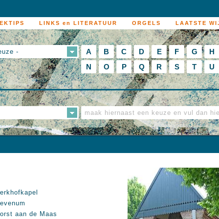
EKTIPS
LINKS en LITERATUUR
ORGELS
LAATSTE WI
A
B
C
D
E
F
G
H
euze -
N
O
P
Q
R
S
T
U
erkhofkapel
evenum
orst aan de Maas