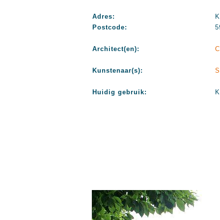
Adres:
K
Postcode:
5
Architect(en):
C
Kunstenaar(s):
S
Huidig gebruik:
K