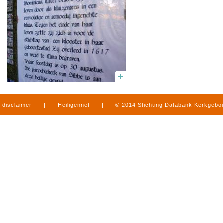
disclaimer
|
Heiligennet
|
© 2014 Stichting Databank Kerkgeb
in Limburg
|
produced by
www.mediamens.nl