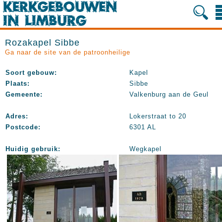
Rozakapel Sibbe
Ga naar de site van de patroonheilige
Soort gebouw:
Kapel
Plaats:
Sibbe
Gemeente:
Valkenburg aan de Geul
Adres:
Lokerstraat to 20
Postcode:
6301 AL
Huidig gebruik:
Wegkapel