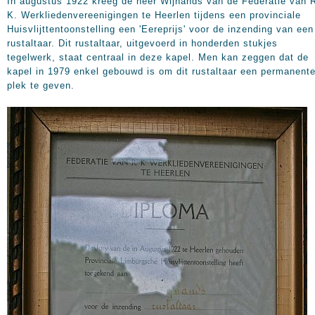
In augustus 1922 kreeg de heer Wijnands van de Federatie van 
K. Werkliedenvereenigingen te Heerlen tijdens een provinciale
Huisvlijttentoonstelling een 'Eereprijs' voor de inzending van een
rustaltaar. Dit rustaltaar, uitgevoerd in honderden stukjes
tegelwerk, staat centraal in deze kapel. Men kan zeggen dat de
kapel in 1979 enkel gebouwd is om dit rustaltaar een permanent
plek te geven.