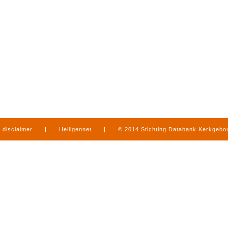
disclaimer
|
Heiligennet
|
© 2014 Stichting Databank Kerkgeb
in Limburg
|
produced by
www.mediamens.nl