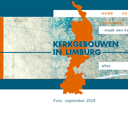
HOME
ZO
DONATIES
- maak een k
alles
Foto: september 2018