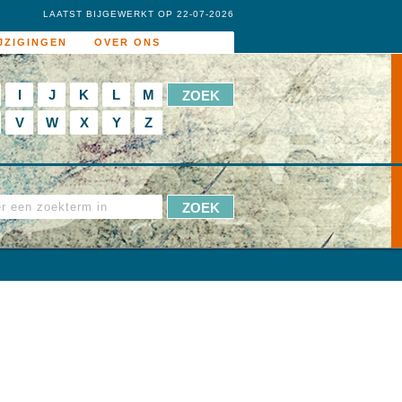
LAATST BIJGEWERKT OP 22-07-2026
JZIGINGEN
OVER ONS
I
J
K
L
M
V
W
X
Y
Z