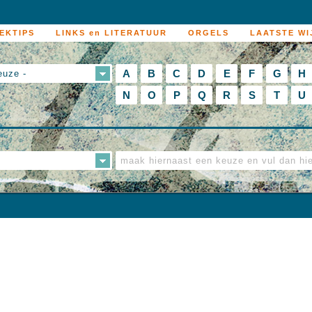
EKTIPS
LINKS en LITERATUUR
ORGELS
LAATSTE WI
A
B
C
D
E
F
G
H
euze -
N
O
P
Q
R
S
T
U