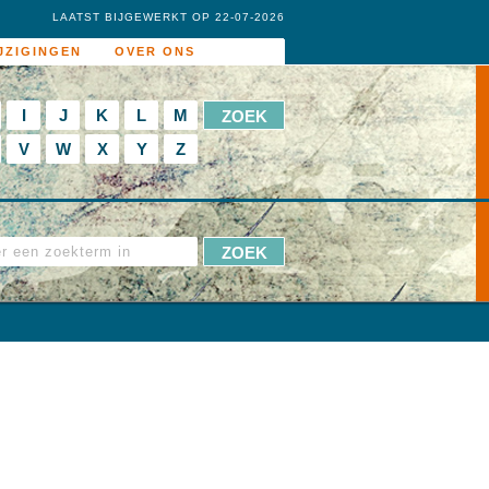
LAATST BIJGEWERKT OP 22-07-2026
JZIGINGEN
OVER ONS
I
J
K
L
M
V
W
X
Y
Z