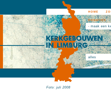
HOME
ZO
DONATIES
- maak een k
alles
Foto: juli 2008