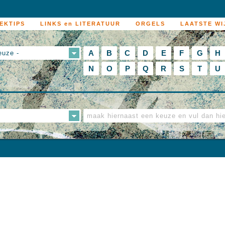
EKTIPS
LINKS en LITERATUUR
ORGELS
LAATSTE WI
A
B
C
D
E
F
G
H
euze -
N
O
P
Q
R
S
T
U