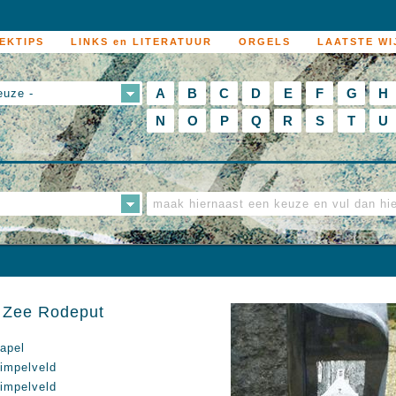
EKTIPS
LINKS en LITERATUUR
ORGELS
LAATSTE WI
A
B
C
D
E
F
G
H
euze -
N
O
P
Q
R
S
T
U
r Zee Rodeput
apel
impelveld
impelveld