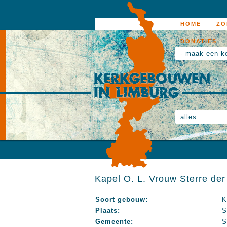
HOME
ZO
DONATIES
- maak een k
alles
Kapel O. L. Vrouw Sterre de
Soort gebouw:
K
Plaats:
S
Gemeente:
S