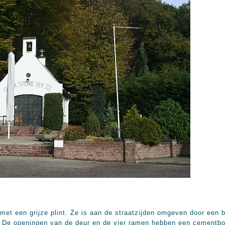
 met een grijze plint. Ze is aan de straatzijden omgeven door een
 De openingen van de deur en de vier ramen hebben een cementboog