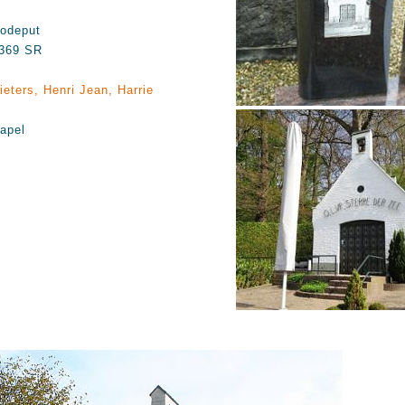
odeput
369 SR
ieters, Henri Jean, Harrie
apel