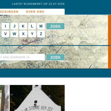
LAATST BIJGEWERKT OP 22-07-2026
JZIGINGEN
OVER ONS
I
J
K
L
M
V
W
X
Y
Z