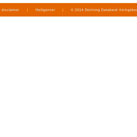
disclaimer
|
Heiligennet
|
© 2014 Stichting Databank Kerkgeb
in Limburg
|
produced by
www.mediamens.nl