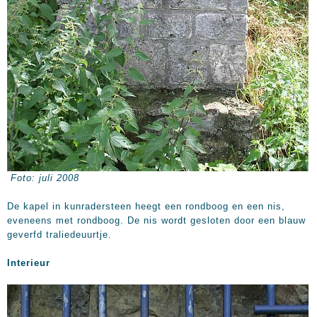
Foto: juli 2008
De kapel in kunradersteen heegt een rondboog en een nis,
eveneens met rondboog. De nis wordt gesloten door een blauw
geverfd traliedeuurtje.
Interieur