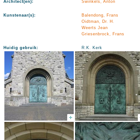
Architect(en):
Swinkels, Anton
Kunstenaar(s):
Balendong, Frans
Oidtman, Dr. H.
Weerts Jean
Griesenbrock, Frans
Huidig gebruik:
R.K. Kerk