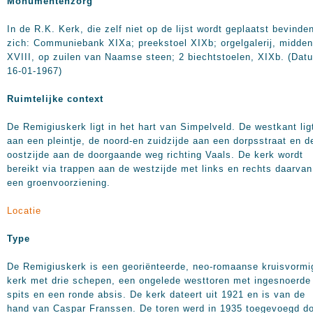
Monumentenzorg
In de R.K. Kerk, die zelf niet op de lijst wordt geplaatst bevinde
zich: Communiebank XIXa; preekstoel XIXb; orgelgalerij, midden
XVIII, op zuilen van Naamse steen; 2 biechtstoelen, XIXb. (Dat
16-01-1967)
Ruimtelijke context
De Remigiuskerk ligt in het hart van Simpelveld. De westkant lig
aan een pleintje, de noord-en zuidzijde aan een dorpsstraat en d
oostzijde aan de doorgaande weg richting Vaals. De kerk wordt
bereikt via trappen aan de westzijde met links en rechts daarvan
een groenvoorziening.
Locatie
Type
De Remigiuskerk is een georiënteerde, neo-romaanse kruisvormi
kerk met drie schepen, een ongelede westtoren met ingesnoerde
spits en een ronde absis. De kerk dateert uit 1921 en is van de
hand van Caspar Franssen. De toren werd in 1935 toegevoegd d