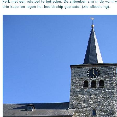
kerk met een rolstoel te betreden. De zijbeuken zijn in de vorm 
drie kapellen tegen het hoofdschip geplaatst (zie afbeelding).