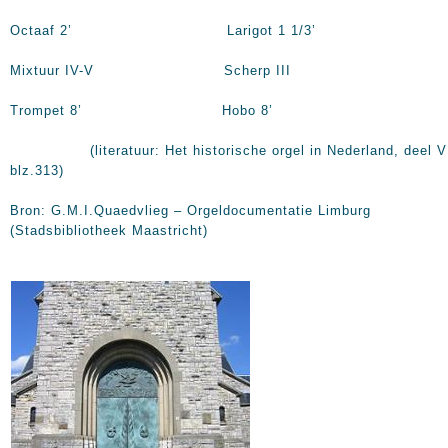
Octaaf
2’
Larigot 1 1/3’
Mixtuur IV-V Scherp III
Trompet
8’
Hobo
8’
(literatuur: Het historische orgel in Nederland, deel V
blz.313)
Bron: G.M.I.Quaedvlieg – Orgeldocumentatie Limburg
(Stadsbibliotheek Maastricht)