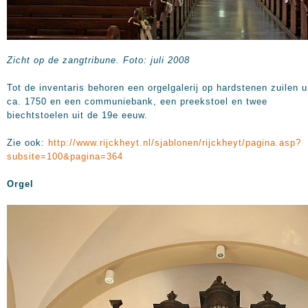
Zicht op de zangtribune. Foto: juli 2008
Tot de inventaris behoren een orgelgalerij op hardstenen zuilen u
ca. 1750 en een communiebank, een preekstoel en twee
biechtstoelen uit de 19e eeuw.
Zie ook:
http://www.rijckheyt.nl/sjablonen/rijckheyt/pagina.asp?
subsite=100&pagina=364
Orgel