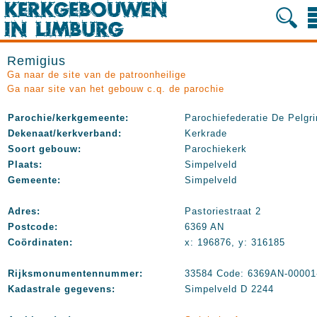
Remigius
Ga naar de site van de patroonheilige
Ga naar site van het gebouw c.q. de parochie
Parochie/kerkgemeente:
Parochiefederatie De Pelgr
Dekenaat/kerkverband:
Kerkrade
Soort gebouw:
Parochiekerk
Plaats:
Simpelveld
Gemeente:
Simpelveld
Adres:
Pastoriestraat 2
Postcode:
6369 AN
Coördinaten:
x: 196876, y: 316185
Rijksmonumentennummer:
33584 Code: 6369AN-00001
Kadastrale gegevens:
Simpelveld D 2244