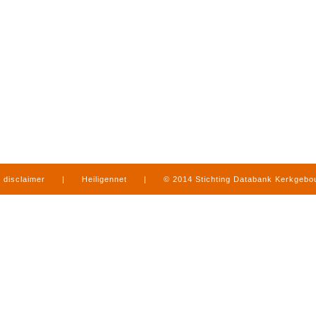
disclaimer
|
Heiligennet
|
© 2014 Stichting Databank Kerkgeb
in Limburg
|
produced by
www.mediamens.nl