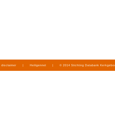
disclaimer
|
Heiligennet
|
© 2014 Stichting Databank Kerkgeb
in Limburg
|
produced by
www.mediamens.nl