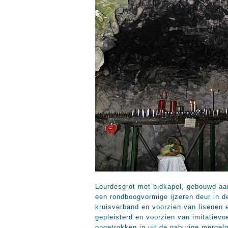
Lourdesgrot met bidkapel, gebouwd aan
een rondboogvormige ijzeren deur in d
kruisverband en voorzien van lisenen 
gepleisterd en voorzien van imitatiev
opgetrokken in uit de naburige mergel