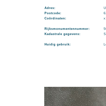
Adres:
U
Postcode:
6
Coördinaten:
x
Rijksmonumentennummer:
5
Kadastrale gegevens:
S
Huidig gebruik:
L