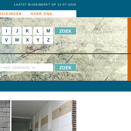
LAATST BIJGEWERKT OP 22-07-2026
JZIGINGEN
OVER ONS
I
J
K
L
M
V
W
X
Y
Z