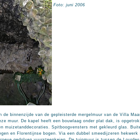
Foto: juni 2006
 de binnenzijde van de gepleisterde mergelmuur van de Villa Maasz
eze muur. De kapel heeft een bouwlaag onder plat dak, is opgetro
en muizetanddecoraties. Spitboogvensters met gekleurd glas. Buiten
oegen en Florentijnse bogen. Via een dubbel smeedijzeren hekwerk 
groeve gedolven vuursteenkeien. De tuinmuur is tussen de Lourdes