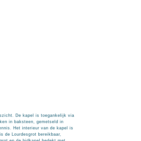
icht. De kapel is toegankelijk via
kken in baksteen, gemetseld in
nis. Het interieur van de kapel is
is de Lourdesgrot bereikbaar,
grot en de bidkapel bedekt met