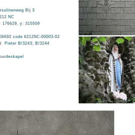
rsulinenweg Bij 3
212 NC
: 176629, y: 315509
06692 code 6212NC-00003-02
t. Pieter B/3243; B/3244
ourdeskapel