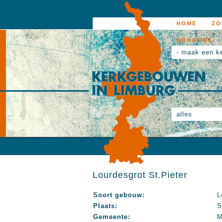
HOME
ZO
DONATIES
- maak een k
alles
Lourdesgrot St.Pieter
Soort gebouw:
L
Plaats:
S
Gemeente:
M