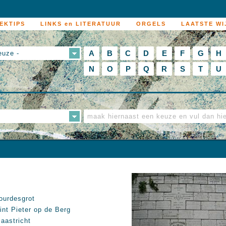
EKTIPS
LINKS en LITERATUUR
ORGELS
LAATSTE WI
A
B
C
D
E
F
G
H
euze -
N
O
P
Q
R
S
T
U
ourdesgrot
int Pieter op de Berg
aastricht