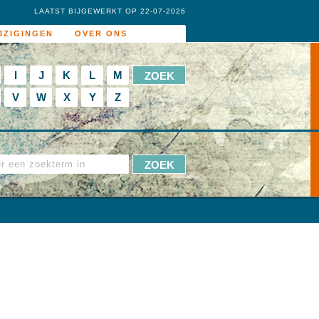
LAATST BIJGEWERKT OP 22-07-2026
JZIGINGEN
OVER ONS
I
J
K
L
M
V
W
X
Y
Z