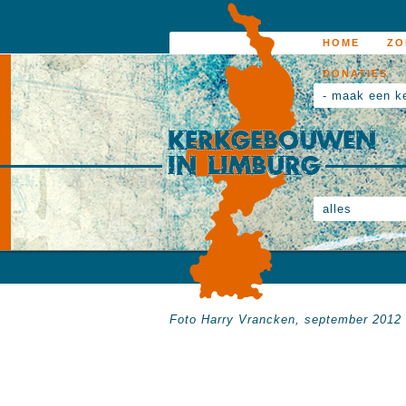
HOME
ZO
DONATIES
- maak een k
alles
Foto Harry Vrancken, september 2012