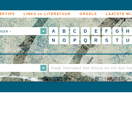
EKTIPS
LINKS en LITERATUUR
ORGELS
LAATSTE WI
A
B
C
D
E
F
G
H
euze -
N
O
P
Q
R
S
T
U