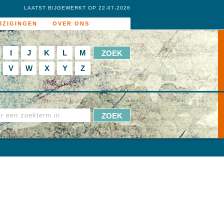
LAATST BIJGEWERKT OP 22-07-2026
JZIGINGEN
OVER ONS
I
J
K
L
M
V
W
X
Y
Z