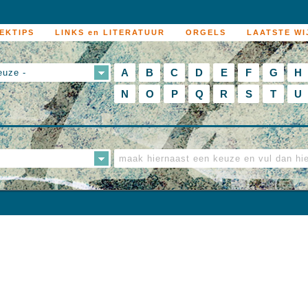
EKTIPS
LINKS en LITERATUUR
ORGELS
LAATSTE WI
A
B
C
D
E
F
G
H
euze -
N
O
P
Q
R
S
T
U