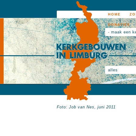
HOME
ZO
DONATIES
- maak een k
alles
Foto: Job van Nes, juni 2011