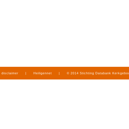
disclaimer
|
Heiligennet
|
© 2014 Stichting Databank Kerkgeb
in Limburg
|
produced by
www.mediamens.nl