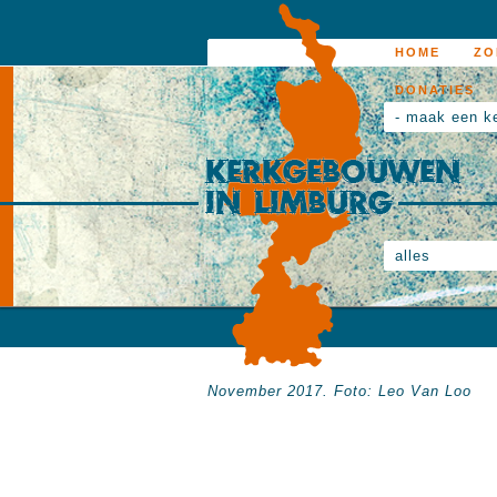
HOME
ZO
DONATIES
- maak een k
alles
November 2017. Foto: Leo Van Loo