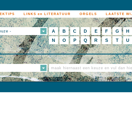
EKTIPS
LINKS en LITERATUUR
ORGELS
LAATSTE WI
A
B
C
D
E
F
G
H
euze -
N
O
P
Q
R
S
T
U