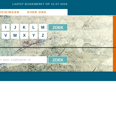
LAATST BIJGEWERKT OP 22-07-2026
JZIGINGEN
OVER ONS
I
J
K
L
M
V
W
X
Y
Z