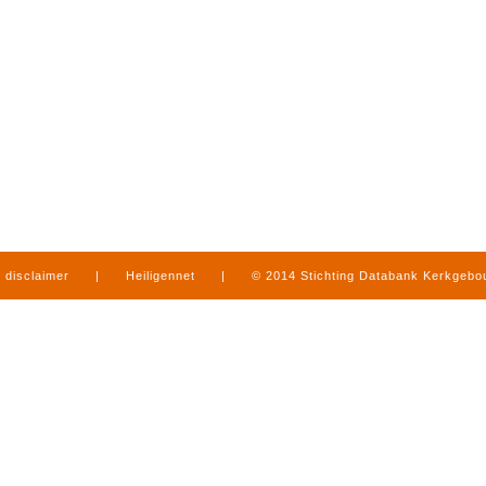
disclaimer
|
Heiligennet
|
© 2014 Stichting Databank Kerkgeb
in Limburg
|
produced by
www.mediamens.nl