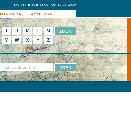
LAATST BIJGEWERKT OP 22-07-2026
JZIGINGEN
OVER ONS
I
J
K
L
M
V
W
X
Y
Z