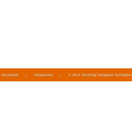
disclaimer
|
Heiligennet
|
© 2014 Stichting Databank Kerkgeb
in Limburg
|
produced by
www.mediamens.nl