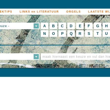
EKTIPS
LINKS en LITERATUUR
ORGELS
LAATSTE WI
A
B
C
D
E
F
G
H
euze -
N
O
P
Q
R
S
T
U