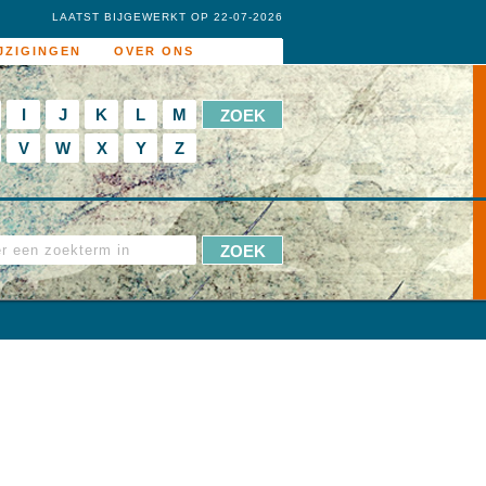
LAATST BIJGEWERKT OP 22-07-2026
JZIGINGEN
OVER ONS
I
J
K
L
M
V
W
X
Y
Z