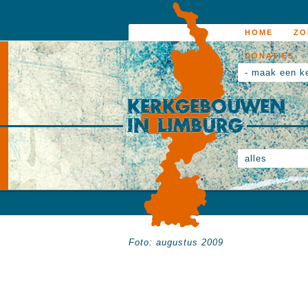
HOME
ZO
DONATIES
- maak een k
alles
Foto: augustus 2009