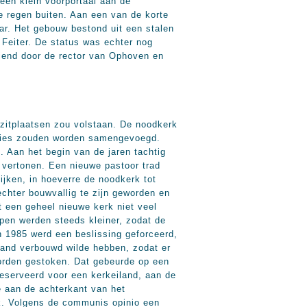
een klein voorportaal aan de
 regen buiten. Aan een van de korte
ar. Het gebouw bestond uit een stalen
Feiter. De status was echter nog
diend door de rector van Ophoven en
 zitplaatsen zou volstaan. De noodkerk
chies zouden worden samengevoegd.
. Aan het begin van de jaren tachtig
 vertonen. Een nieuwe pastoor trad
jken, in hoeverre de noodkerk tot
chter bouwvallig te zijn geworden en
 een geheel nieuwe kerk niet veel
pen werden steeds kleiner, zodat de
n 1985 werd een beslissing geforceerd,
pand verbouwd wilde hebben, zodat er
rden gestoken. Dat gebeurde op een
eserveerd voor een kerkeiland, aan de
 aan de achterkant van het
rk. Volgens de communis opinio een