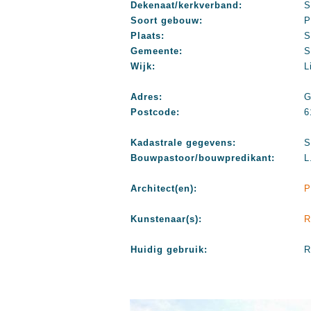
Dekenaat/kerkverband:
S
Soort gebouw:
P
Plaats:
S
Gemeente:
S
Wijk:
L
Adres:
G
Postcode:
6
Kadastrale gegevens:
S
Bouwpastoor/bouwpredikant:
L
Architect(en):
P
Kunstenaar(s):
R
Huidig gebruik:
R