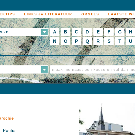
EKTIPS
LINKS en LITERATUUR
ORGELS
LAATSTE WI
A
B
C
D
E
F
G
H
euze -
N
O
P
Q
R
S
T
U
arochie
. Paulus