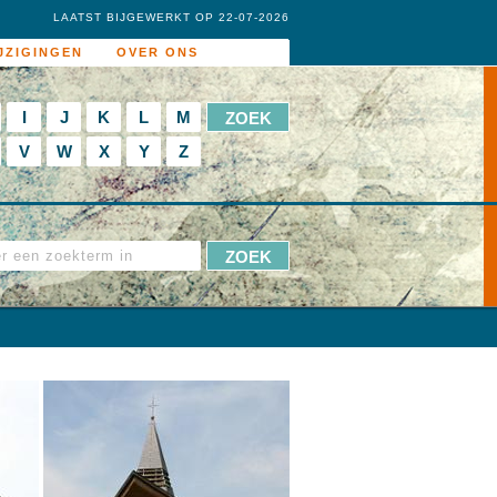
LAATST BIJGEWERKT OP 22-07-2026
JZIGINGEN
OVER ONS
I
J
K
L
M
V
W
X
Y
Z