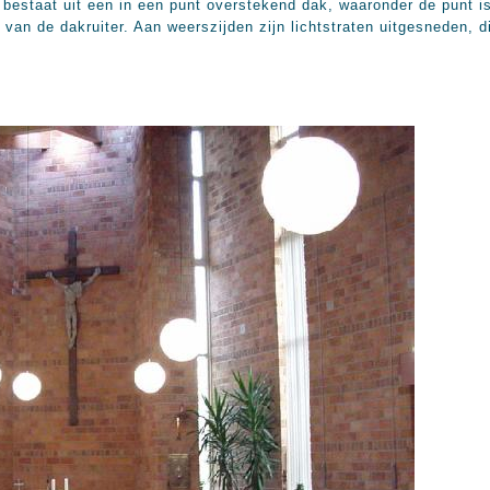
 bestaat uit een in een punt overstekend dak, waaronder de punt 
 van de dakruiter. Aan weerszijden zijn lichtstraten uitgesneden, d