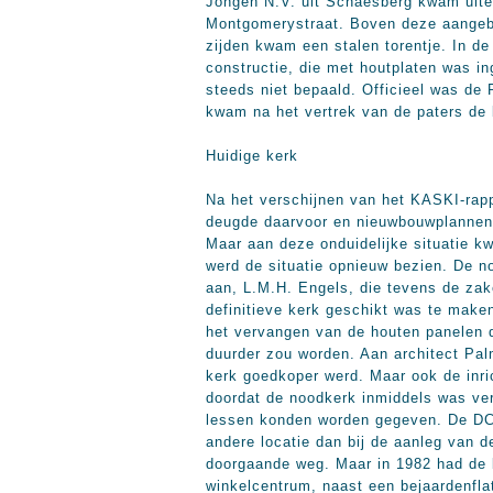
Jongen N.V. uit Schaesberg kwam uitei
Montgomerystraat. Boven deze aangebo
zijden kwam een stalen torentje. In d
constructie, die met houtplaten was i
steeds niet bepaald. Officieel was de
kwam na het vertrek van de paters de b
Huidige kerk
Na het verschijnen van het KASKI-rappo
deugde daarvoor en nieuwbouwplannen
Maar aan deze onduidelijke situatie kw
werd de situatie opnieuw bezien. De 
aan, L.M.H. Engels, die tevens de zak
definitieve kerk geschikt was te make
het vervangen van de houten panelen d
duurder zou worden. Aan architect Pal
kerk goedkoper werd. Maar ook de inri
doordat de noodkerk inmiddels was ver
lessen konden worden gegeven. De DC
andere locatie dan bij de aanleg van 
doorgaande weg. Maar in 1982 had de 
winkelcentrum, naast een bejaardenfla