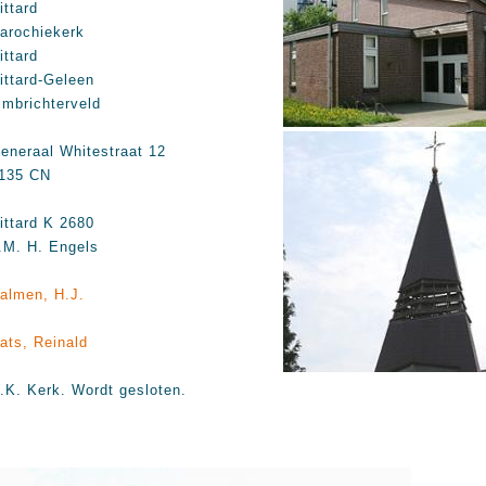
ittard
arochiekerk
ittard
ittard-Geleen
imbrichterveld
eneraal Whitestraat 12
135 CN
ittard K 2680
.M. H. Engels
almen, H.J.
ats, Reinald
.K. Kerk. Wordt gesloten.