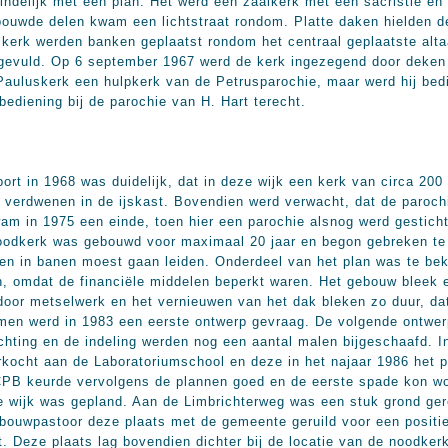
ndelijk met een plan. Het werd een zaalkerk met een sacristie en 
uwde delen kwam een lichtstraat rondom. Platte daken hielden de
e kerk werden banken geplaatst rondom het centraal geplaatste alta
ngevuld. Op 6 september 1967 werd de kerk ingezegend door deken 
 Pauluskerk een hulpkerk van de Petrusparochie, maar werd hij be
ediening bij de parochie van H. Hart terecht.
rt in 1968 was duidelijk, dat in deze wijk een kerk van circa 200
 verdwenen in de ijskast. Bovendien werd verwacht, dat de paro
am in 1975 een einde, toen hier een parochie alsnog werd gesticht
noodkerk was gebouwd voor maximaal 20 jaar en begon gebreken te
en in banen moest gaan leiden. Onderdeel van het plan was te beki
n, omdat de financiële middelen beperkt waren. Het gebouw bleek e
oor metselwerk en het vernieuwen van het dak bleken zo duur, dat
men werd in 1983 een eerste ontwerp gevraag. De volgende ontwer
chting en de indeling werden nog een aantal malen bijgeschaafd. I
kocht aan de Laboratoriumschool en deze in het najaar 1986 het 
PB keurde vervolgens de plannen goed en de eerste spade kon wo
de wijk was gepland. Aan de Limbrichterweg was een stuk grond ger
bouwpastoor deze plaats met de gemeente geruild voor een positie
t. Deze plaats lag bovendien dichter bij de locatie van de noodke