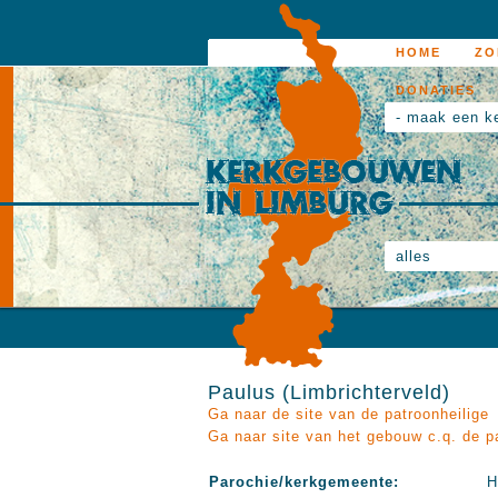
HOME
ZO
DONATIES
- maak een k
alles
Paulus (Limbrichterveld)
Ga naar de site van de patroonheilige
Ga naar site van het gebouw c.q. de p
Parochie/kerkgemeente:
H