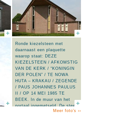
Ronde kiezelsteen met
daarnaast een plaquette
waarop staat: DEZE
KIEZELSTEEN / AFKOMSTIG
VAN DE KERK / “KONINGIN
DER POLEN” / TE NOWA
HUTA – KRAKAU / ZEGENDE
/ PAUS JOHANNES PAULUS
II / OP 14 MEI 1985 TE
BEEK. In de muur van het
portaal ingemetseld. De steen
Meer foto's ››
is bedoeld als teken van
verbondenheid met de Poolse
kerk. De plaquette fungeert
tevens als eerste steen.