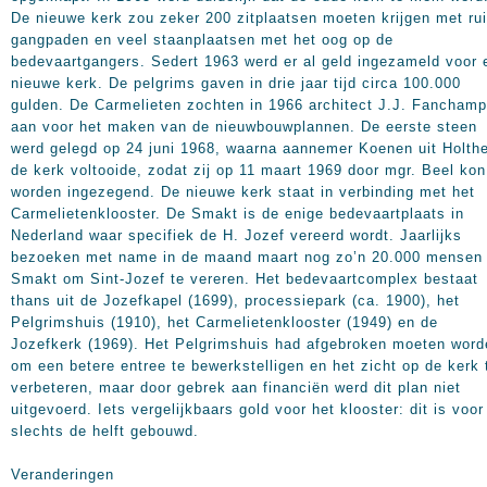
De nieuwe kerk zou zeker 200 zitplaatsen moeten krijgen met ru
gangpaden en veel staanplaatsen met het oog op de
bedevaartgangers. Sedert 1963 werd er al geld ingezameld voor 
nieuwe kerk. De pelgrims gaven in drie jaar tijd circa 100.000
gulden. De Carmelieten zochten in 1966 architect J.J. Fancham
aan voor het maken van de nieuwbouwplannen. De eerste steen
werd gelegd op 24 juni 1968, waarna aannemer Koenen uit Holth
de kerk voltooide, zodat zij op 11 maart 1969 door mgr. Beel kon
worden ingezegend. De nieuwe kerk staat in verbinding met het
Carmelietenklooster. De Smakt is de enige bedevaartplaats in
Nederland waar specifiek de H. Jozef vereerd wordt. Jaarlijks
bezoeken met name in de maand maart nog zo’n 20.000 mensen
Smakt om Sint-Jozef te vereren. Het bedevaartcomplex bestaat
thans uit de Jozefkapel (1699), processiepark (ca. 1900), het
Pelgrimshuis (1910), het Carmelietenklooster (1949) en de
Jozefkerk (1969). Het Pelgrimshuis had afgebroken moeten word
om een betere entree te bewerkstelligen en het zicht op de kerk 
verbeteren, maar door gebrek aan financiën werd dit plan niet
uitgevoerd. Iets vergelijkbaars gold voor het klooster: dit is voor
slechts de helft gebouwd.
Veranderingen