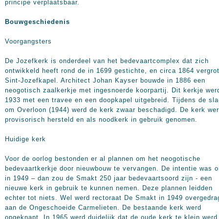
principe verplaatsbaar.
Bouwgeschiedenis
Voorgangsters
De Jozefkerk is onderdeel van het bedevaartcomplex dat zich
ontwikkeld heeft rond de in 1699 gestichte, en circa 1864 vergro
Sint-Jozefkapel. Architect Johan Kayser bouwde in 1886 een
neogotisch zaalkerkje met ingesnoerde koorpartij. Dit kerkje wer
1933 met een travee en een doopkapel uitgebreid. Tijdens de sl
om Overloon (1944) werd de kerk zwaar beschadigd. De kerk we
provisorisch hersteld en als noodkerk in gebruik genomen.
Huidige kerk
Voor de oorlog bestonden er al plannen om het neogotische
bedevaartkerkje door nieuwbouw te vervangen. De intentie was 
in 1949 – dan zou de Smakt 250 jaar bedevaartsoord zijn - een
nieuwe kerk in gebruik te kunnen nemen. Deze plannen leidden
echter tot niets. Wel werd rectoraat De Smakt in 1949 overgedr
aan de Ongeschoeide Carmelieten. De bestaande kerk werd
opgeknapt. In 1965 werd duidelijk dat de oude kerk te klein werd