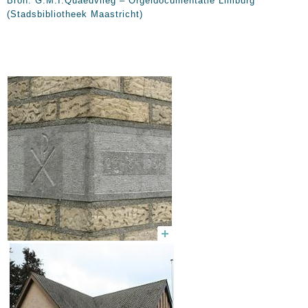
Bron: G.M.I.Quaedvlieg – Orgeldocumentatie Limburg
(Stadsbibliotheek Maastricht)