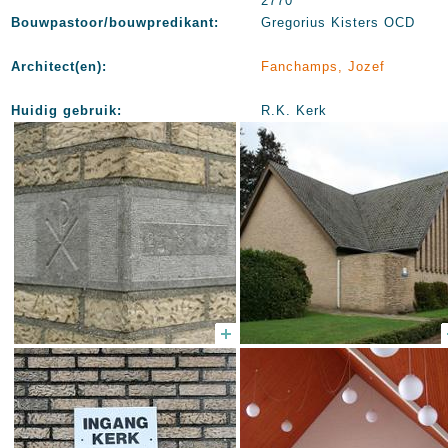
2770
Bouwpastoor/bouwpredikant:
Gregorius Kisters OCD
Architect(en):
Fanchamps, Jozef
Huidig gebruik:
R.K. Kerk