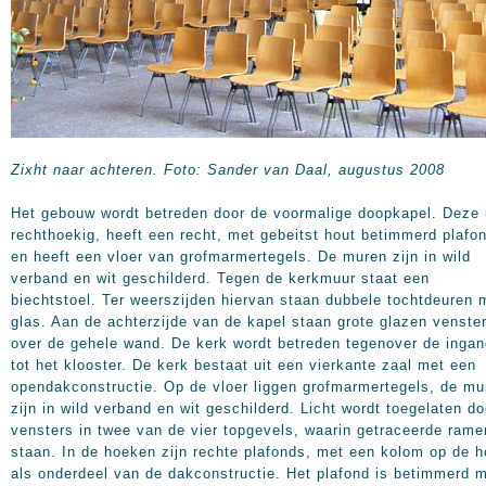
Zixht naar achteren. Foto: Sander van Daal, augustus 2008
Het gebouw wordt betreden door de voormalige doopkapel. Deze 
rechthoekig, heeft een recht, met gebeitst hout betimmerd plafo
en heeft een vloer van grofmarmertegels. De muren zijn in wild
verband en wit geschilderd. Tegen de kerkmuur staat een
biechtstoel. Ter weerszijden hiervan staan dubbele tochtdeuren 
glas. Aan de achterzijde van de kapel staan grote glazen venste
over de gehele wand. De kerk wordt betreden tegenover de ingan
tot het klooster. De kerk bestaat uit een vierkante zaal met een
opendakconstructie. Op de vloer liggen grofmarmertegels, de mu
zijn in wild verband en wit geschilderd. Licht wordt toegelaten do
vensters in twee van de vier topgevels, waarin getraceerde rame
staan. In de hoeken zijn rechte plafonds, met een kolom op de 
als onderdeel van de dakconstructie. Het plafond is betimmerd 