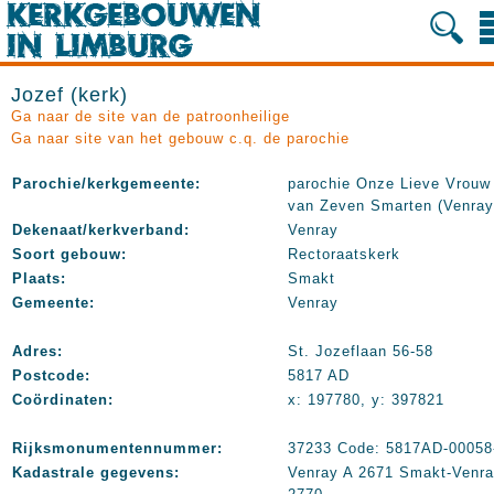
Jozef (kerk)
Ga naar de site van de patroonheilige
Ga naar site van het gebouw c.q. de parochie
Parochie/kerkgemeente:
parochie Onze Lieve Vrouw
van Zeven Smarten (Venray
Dekenaat/kerkverband:
Venray
Soort gebouw:
Rectoraatskerk
Plaats:
Smakt
Gemeente:
Venray
Adres:
St. Jozeflaan 56-58
Postcode:
5817 AD
Coördinaten:
x: 197780, y: 397821
Rijksmonumentennummer:
37233 Code: 5817AD-00058
Kadastrale gegevens:
Venray A 2671 Smakt-Venra