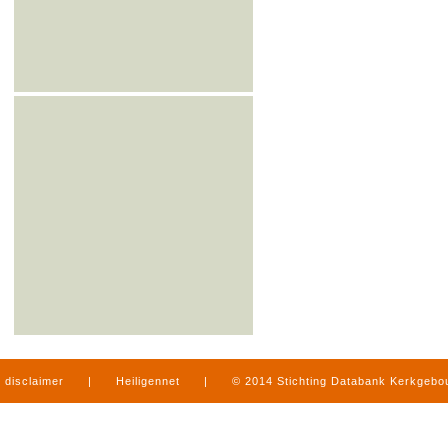
disclaimer
|
Heiligennet
|
© 2014 Stichting Databank Kerkgeb
in Limburg
|
produced by
www.mediamens.nl