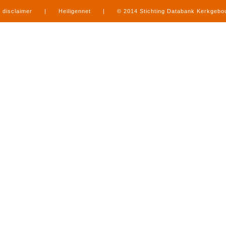
disclaimer
|
Heiligennet
|
© 2014 Stichting Databank Kerkgeb
in Limburg
|
produced by
www.mediamens.nl