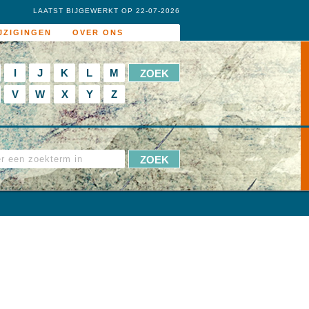
LAATST BIJGEWERKT OP 22-07-2026
JZIGINGEN
OVER ONS
I
J
K
L
M
V
W
X
Y
Z