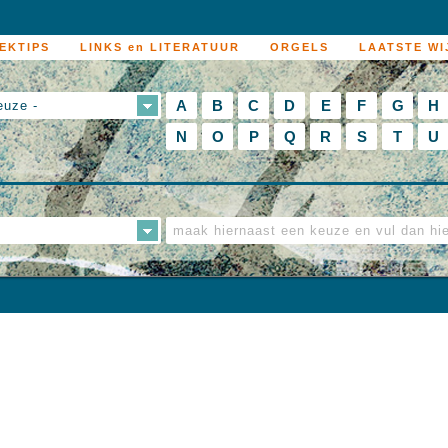
EKTIPS
LINKS en LITERATUUR
ORGELS
LAATSTE WI
A
B
C
D
E
F
G
H
euze -
N
O
P
Q
R
S
T
U