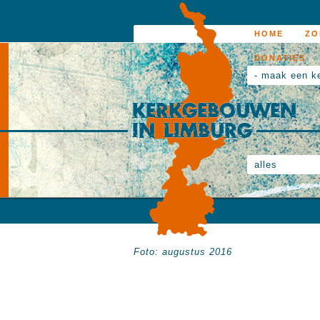
HOME
ZO
DONATIES
- maak een k
alles
Foto: augustus 2016