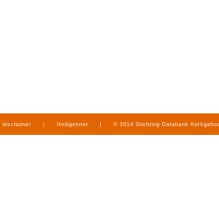
disclaimer
|
Heiligennet
|
© 2014 Stichting Databank Kerkgeb
in Limburg
|
produced by
www.mediamens.nl