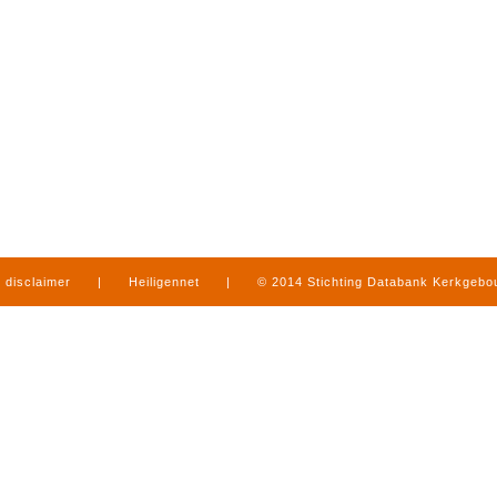
disclaimer
|
Heiligennet
|
© 2014 Stichting Databank Kerkgeb
in Limburg
|
produced by
www.mediamens.nl