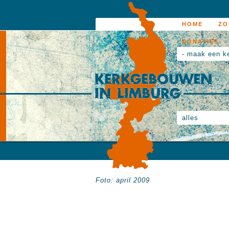
HOME
ZO
DONATIES
- maak een k
alles
Foto: april 2009