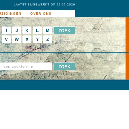
LAATST BIJGEWERKT OP 22-07-2026
JZIGINGEN
OVER ONS
I
J
K
L
M
V
W
X
Y
Z