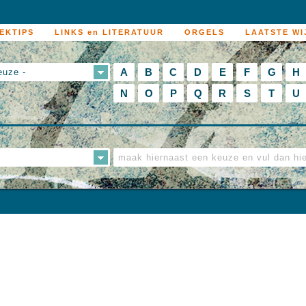
EKTIPS
LINKS en LITERATUUR
ORGELS
LAATSTE WI
A
B
C
D
E
F
G
H
euze -
N
O
P
Q
R
S
T
U