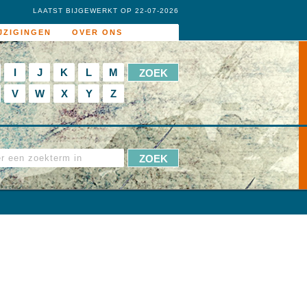
LAATST BIJGEWERKT OP 22-07-2026
JZIGINGEN
OVER ONS
I
J
K
L
M
V
W
X
Y
Z