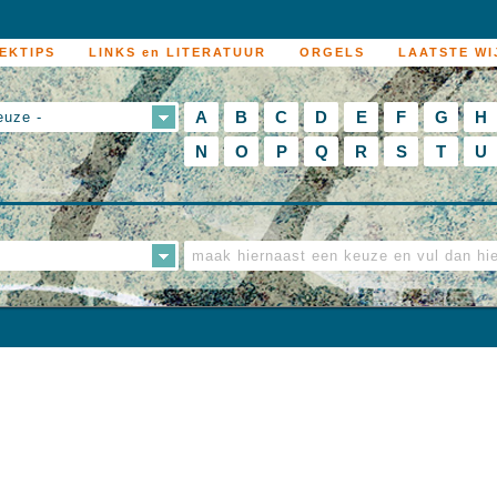
EKTIPS
LINKS en LITERATUUR
ORGELS
LAATSTE WI
A
B
C
D
E
F
G
H
euze -
N
O
P
Q
R
S
T
U