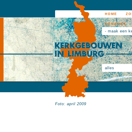
HOME
ZO
DONATIES
- maak een k
alles
Foto: april 2009