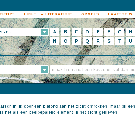
EKTIPS
LINKS en LITERATUUR
ORGELS
LAATSTE WI
A
B
C
D
E
F
G
H
euze -
N
O
P
Q
R
S
T
U
rschijnlijk door een plafond aan het zicht ontrokken, maar bij een 
is het als een beelbepalend element in het zicht gebleven.