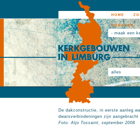
HOME
ZO
DONATIES
- maak een k
alles
De dakconstructie, in eerste aanleg waa
dwarsverbindeningen zijn aangebracht 
Foto: Aljo Tossaint, september 2008