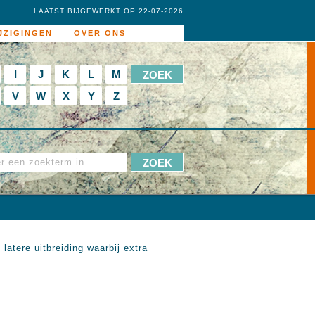
LAATST BIJGEWERKT OP 22-07-2026
JZIGINGEN
OVER ONS
I
J
K
L
M
V
W
X
Y
Z
latere uitbreiding waarbij extra