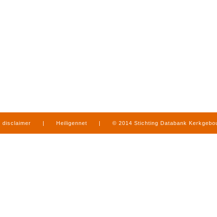
disclaimer
|
Heiligennet
|
© 2014 Stichting Databank Kerkgeb
in Limburg
|
produced by
www.mediamens.nl