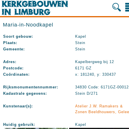
Maria-in-Noodkapel
Soort gebouw:
Kapel
Plaats:
Stein
Gemeente:
Stein
Adres:
Kapelbergweg bij 12
Postcode:
6171 GZ
Coördinaten:
x: 181240, y: 330437
Rijksmonumentennummer:
34830 Code: 6171GZ-00012
Kadastrale gegevens:
Stein D/271
Kunstenaar(s):
Atelier J.W. Ramakers &
Zonen Beeldhouwers, Gele
Huidig gebruik:
Kapel