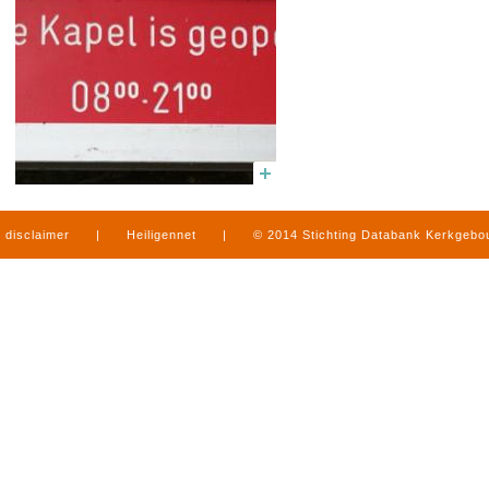
disclaimer
|
Heiligennet
|
© 2014 Stichting Databank Kerkgeb
in Limburg
|
produced by
www.mediamens.nl