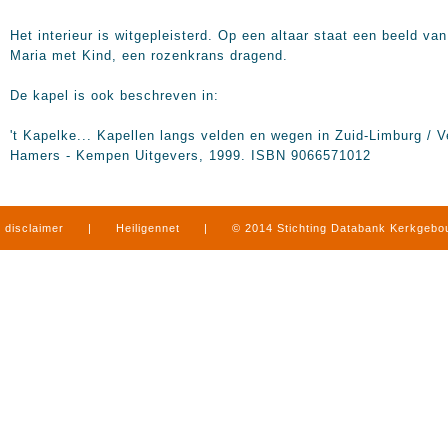
Het interieur is witgepleisterd. Op een altaar staat een beeld van
Maria met Kind, een rozenkrans dragend.
De kapel is ook beschreven in:
't Kapelke... Kapellen langs velden en wegen in Zuid-Limburg / V
Hamers - Kempen Uitgevers, 1999. ISBN 9066571012
disclaimer
|
Heiligennet
|
© 2014 Stichting Databank Kerkgeb
in Limburg
|
produced by
www.mediamens.nl