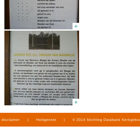
disclaimer
|
Heiligennet
|
© 2014 Stichting Databank Kerkgeb
in Limburg
|
produced by
www.mediamens.nl