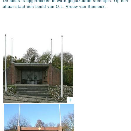
De absis is opgetrokken in witte geglazuurde steentjes. Op een
altaar staat een beeld van O.L. Vrouw van Banneux.